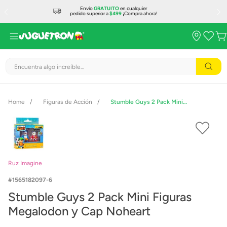
Envío
GRATUITO
en cualquier
pedido superior a
$499
¡Compra ahora!
Encuentra algo increíble...
Figuras de Acción
Stumble Guys 2 Pack Mini Figuras Megalodon y Cap Noheart
Ruz Imagine
1565182097-6
Stumble Guys 2 Pack Mini Figuras
Megalodon y Cap Noheart