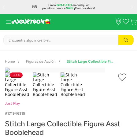
Envío
GRATUITO
en cualquier
pedido superior a
$499
¡Compra ahora!
Encuentra algo increíble...
Figuras de Acción
Stitch Large Collectible Figure Asst Booblehead
23 %
Just Play
171946315
Stitch Large Collectible Figure Asst
Booblehead