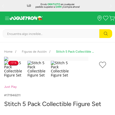
Envío
GRATUITO
en cualquier
pedido superior a
$499
¡Compra ahora!
Encuentra algo increíble...
Figuras de Acción
Stitch 5 Pack Collectible Figure Set
17 %
Just Play
171946211
Stitch 5 Pack Collectible Figure Set