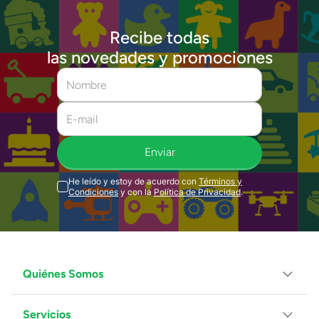
Recibe todas
las novedades y promociones
Enviar
He leído y estoy de acuerdo con
Términos y
Condiciones
y con la
Política de Privacidad
.
Quiénes Somos
Servicios
Grupo Juguetron