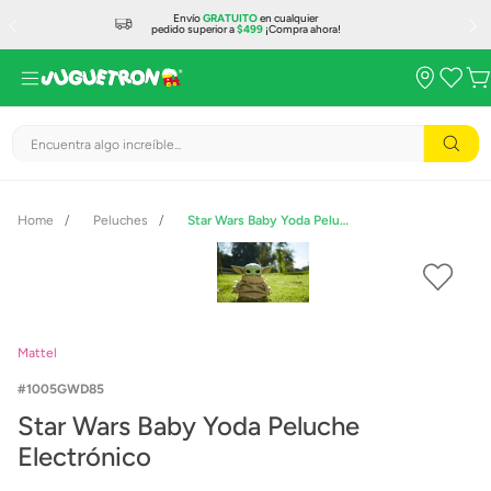
Envío
GRATUITO
en cualquier
pedido superior a
$499
¡Compra ahora!
Encuentra algo increíble...
Peluches
Star Wars Baby Yoda Peluche Electrónico
Mattel
1005GWD85
Star Wars Baby Yoda Peluche
Electrónico