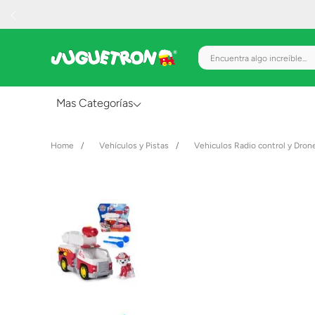
Encuentra algo increíble.
Mas Categorías
Al Aire Libre
Vehículos y Pistas
Vehiculos Radio control y Dron
Juguetes para Bebés
Preescolar
Creatividad y Arte
Figuras de Acción
Gadgets y Electrónicos
Juegos de Mesa