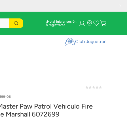
¡Hola! Iniciar sesión
Club Juguetron
r
699-06
Master Paw Patrol Vehiculo Fire
e Marshall 6072699