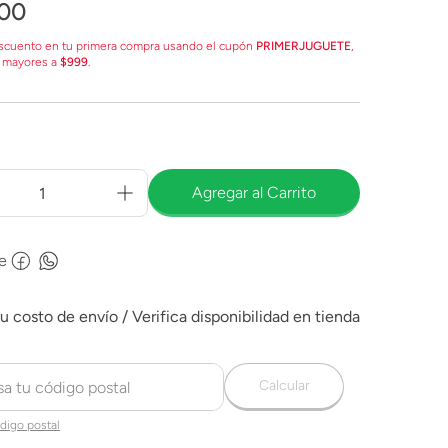
00
scuento en tu primera compra usando el cupón
PRIMERJUGUETE
,
 mayores a
$999
.
Agregar al Carrito
e
Calcular
digo postal