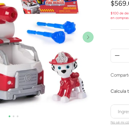
$
569
.
$100 de de
en compras
Compart
No sé mi có