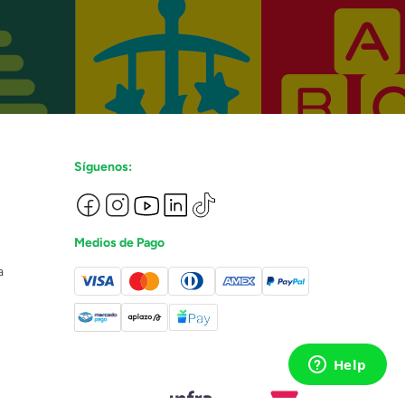
Síguenos:
Medios de Pago
a