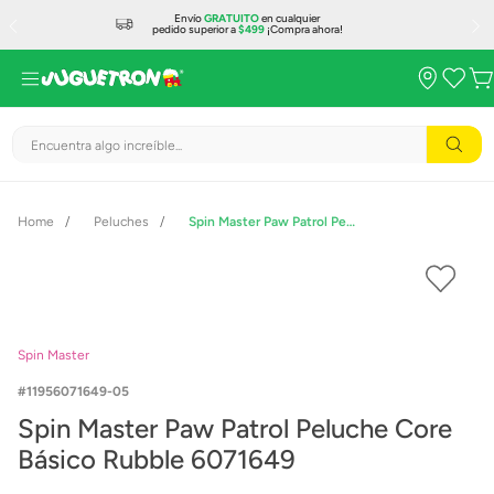
Envío
GRATUITO
en cualquier
pedido superior a
$499
¡Compra ahora!
Encuentra algo increíble...
Peluches
Spin Master Paw Patrol Peluche Core Básico Rubble 6071649
Spin Master
11956071649-05
Spin Master Paw Patrol Peluche Core
Básico Rubble 6071649