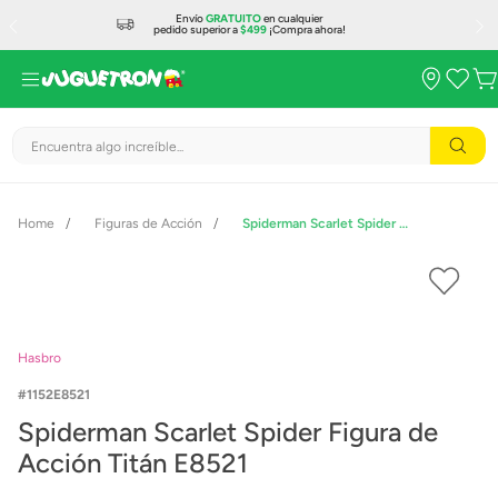
Envío
GRATUITO
en cualquier
pedido superior a
$499
¡Compra ahora!
Encuentra algo increíble...
Figuras de Acción
Spiderman Scarlet Spider Figura de Acción Titán E8521
Hasbro
1152E8521
Spiderman Scarlet Spider Figura de
Acción Titán E8521