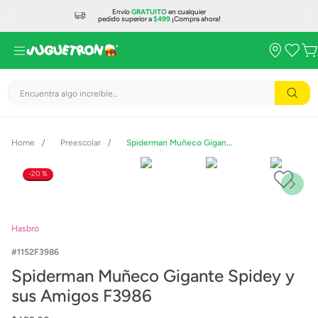
Envío
GRATUITO
en cualquier
pedido superior a
$499
¡Compra ahora!
Encuentra algo increíble...
Preescolar
Spiderman Muñeco Gigante Spidey y sus Amigos F3986
20 %
Hasbro
1152F3986
Spiderman Muñeco Gigante Spidey y
sus Amigos F3986