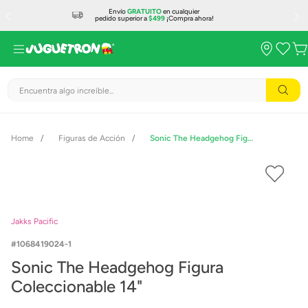
Envío
GRATUITO
en cualquier
pedido superior a
$499
¡Compra ahora!
Encuentra algo increíble...
Figuras de Acción
Sonic The Headgehog Figura Coleccionable 14"
Jakks Pacific
1068419024-1
Sonic The Headgehog Figura
Coleccionable 14"