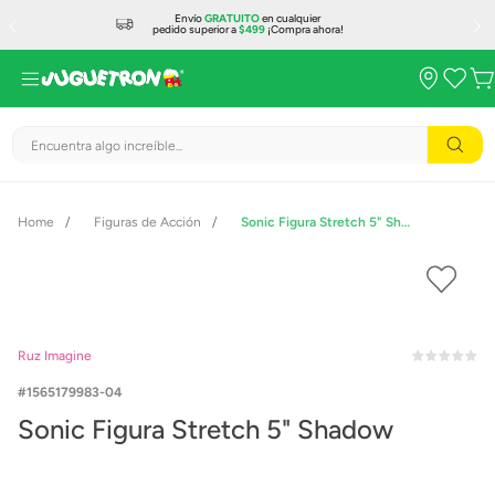
Envío
GRATUITO
en cualquier
pedido superior a
$499
¡Compra ahora!
Encuentra algo increíble...
Figuras de Acción
Sonic Figura Stretch 5" Shadow
Ruz Imagine
1565179983-04
Sonic Figura Stretch 5" Shadow