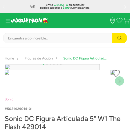
Envío
GRATUITO
en cualquier
pedido superior a
$499
¡Compra ahora!
Encuentra algo increíble...
Figuras de Acción
Sonic DC Figura Articulada 5" W1 The Flash 429014
Sonic
5021429014-01
Sonic DC Figura Articulada 5" W1 The
Flash 429014