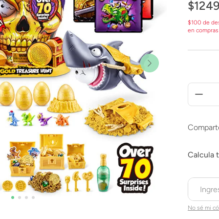
$
124
$100 de de
en compras
Compart
No sé mi có