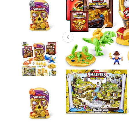
Lanzadores
Muñecas
Construcción
Peluches
Vehículos y Pistas