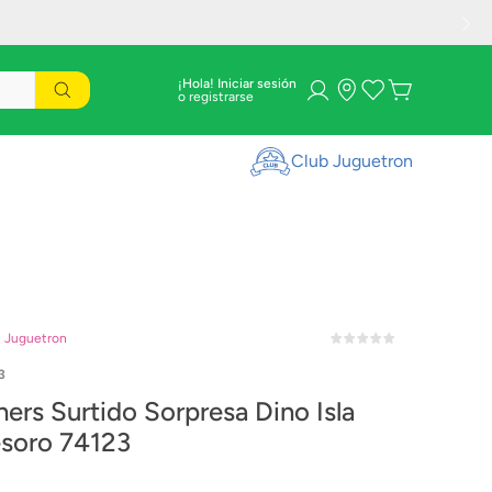
¡Hola! Iniciar sesión
Club Juguetron
n Juguetron
3
ers Surtido Sorpresa Dino Isla
esoro 74123