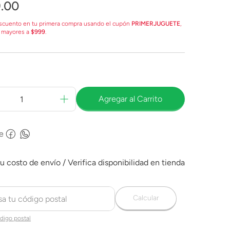
9
.
00
scuento en tu primera compra usando el cupón
PRIMERJUGUETE
,
 mayores a
$999
.
Agregar al Carrito
e
Calcular
digo postal