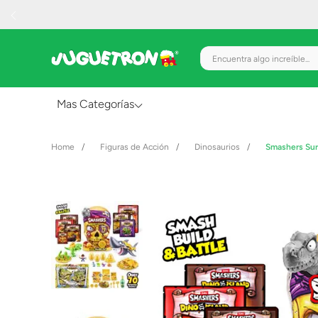
Encuentra algo increíble.
Mas Categorías
Al Aire Libre
Figuras de Acción
Dinosaurios
Smashers Surt
Juguetes para Bebés
Preescolar
Creatividad y Arte
Figuras de Acción
Gadgets y Electrónicos
Juegos de Mesa