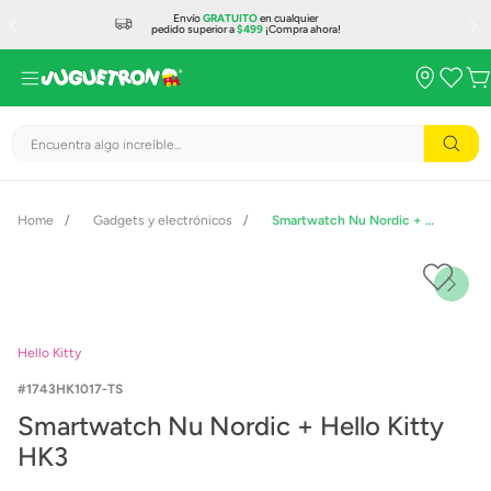
Envío
GRATUITO
en cualquier
pedido superior a
$499
¡Compra ahora!
Encuentra algo increíble...
Gadgets y electrónicos
Smartwatch Nu Nordic + Hello Kitty HK3
Hello Kitty
1743HK1017-TS
Smartwatch Nu Nordic + Hello Kitty
HK3