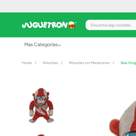
Encuentra algo increíble.
Mas Categorías
Al Aire Libre
Peluches
Peluches sin Mecanismo
Skar Kin
Juguetes para Bebés
Preescolar
Creatividad y Arte
Figuras de Acción
Gadgets y Electrónicos
Juegos de Mesa