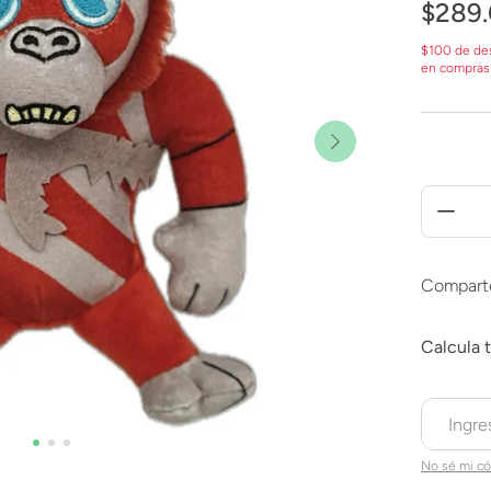
$
289
.
$100 de de
en compras
Compart
No sé mi có