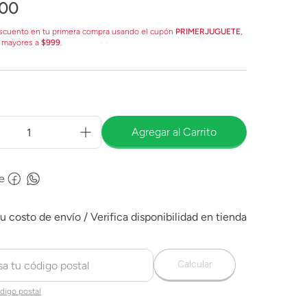
00
scuento en tu primera compra usando el cupón
PRIMERJUGUETE
,
 mayores a
$999
.
Agregar al Carrito
e
Calcular
digo postal