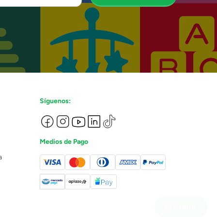
Síguenos:
Medios de Pago
a