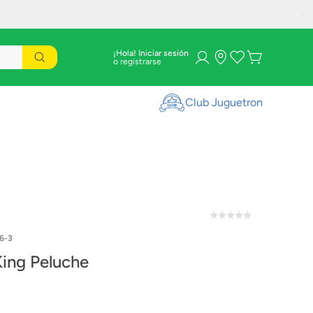
¡Hola! Iniciar sesión
Club Juguetron
6-3
King Peluche