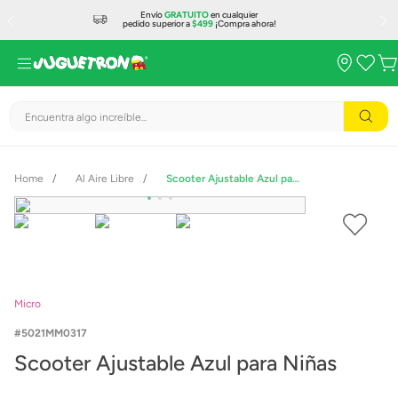
Envío
GRATUITO
en cualquier
pedido superior a
$499
¡Compra ahora!
Encuentra algo increíble...
Al Aire Libre
Scooter Ajustable Azul para Niñas
Micro
5021MM0317
Scooter Ajustable Azul para Niñas