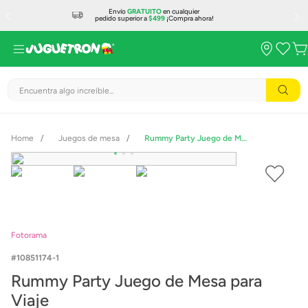
Envío
GRATUITO
en cualquier
pedido superior a
$499
¡Compra ahora!
Encuentra algo increíble...
Juegos de mesa
Rummy Party Juego de Mesa para Viaje
Fotorama
10851174-1
Rummy Party Juego de Mesa para
Viaje