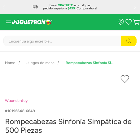
Envío
GRATUITO
en cualquier
pedido superior a
$499
¡Compra ahora!
Encuentra algo increíble...
Juegos de mesa
Rompecabezas Sinfonía Simpática de 500 Piezas
Wuundentoy
10196648-6649
Rompecabezas Sinfonía Simpática de
500 Piezas