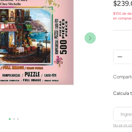
$
239
.
$100 de de
en compras
Compart
No sé mi có