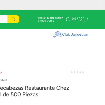
¡Hola! Iniciar sesión
Club Juguetron
oy
-6632
as Restaurante Chez
l de 500 Piezas