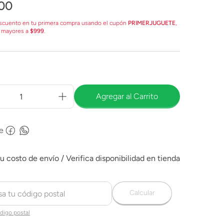
00
scuento en tu primera compra usando el cupón
PRIMERJUGUETE
,
 mayores a
$999
.
Agregar al Carrito
e
Calcular
digo postal