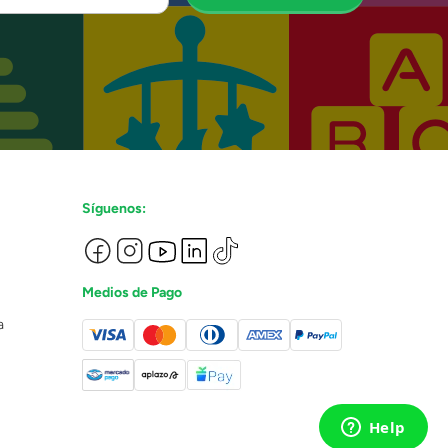
Síguenos:
Medios de Pago
a