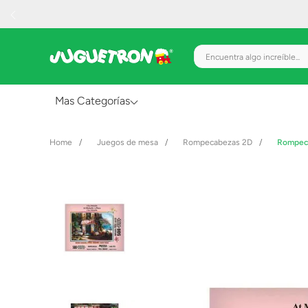
Encuentra algo increíble.
Mas Categorías
Al Aire Libre
Juegos de mesa
Rompecabezas 2D
Rompeca
Juguetes para Bebés
Preescolar
Creatividad y Arte
Figuras de Acción
Gadgets y Electrónicos
Juegos de Mesa