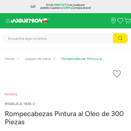
Envío
GRATUITO
en cualquier
pedido superior a
$499
¡Compra ahora!
Encuentra algo increíble...
Juegos de mesa
Rompecabezas Pintura al Oleo de 300 Piezas
Novelty
1083JCA-1936-3
Rompecabezas Pintura al Oleo de 300
Piezas