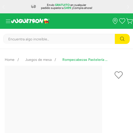
Envío
GRATUITO
en cualquier
pedido superior a
$499
¡Compra ahora!
Encuentra algo increíble...
Juegos de mesa
Rompecabezas Pastelería de 500 Piezas