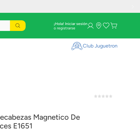
¡Hola! Iniciar sesión
Club Juguetron
1
cabezas Magnetico De
aces E1651