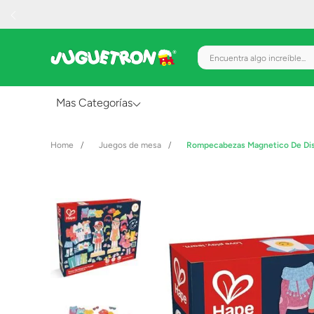
Encuentra algo increíble.
Mas Categorías
Al Aire Libre
Juegos de mesa
Rompecabezas Magnetico De Dis
Juguetes para Bebés
Preescolar
Creatividad y Arte
Figuras de Acción
Gadgets y Electrónicos
Juegos de Mesa