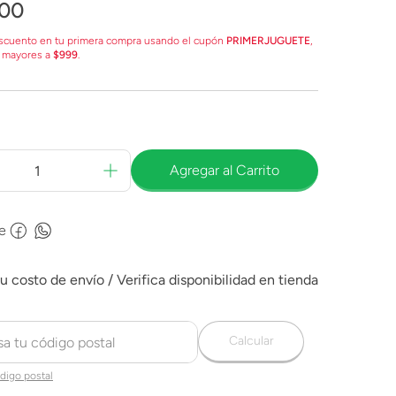
00
scuento en tu primera compra usando el cupón
PRIMERJUGUETE
,
 mayores a
$999
.
Agregar al Carrito
e
Calcular
digo postal