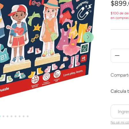
$
899
.
$100 de de
en compras
Compart
No sé mi có