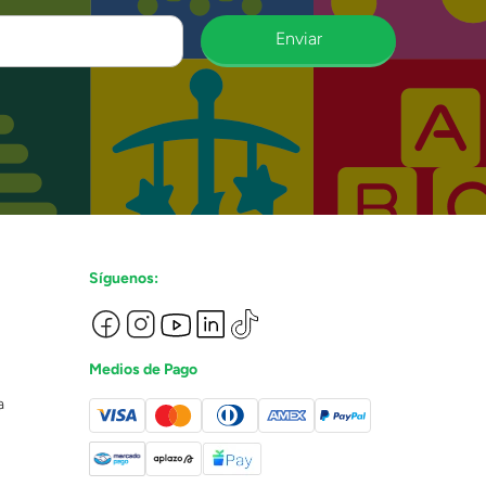
Enviar
Síguenos:
Medios de Pago
a