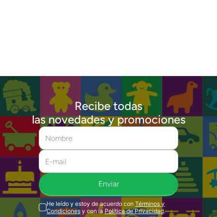
Recibe todas
las novedades y promociones
Enviar
He leído y estoy de acuerdo con
Términos y
Condiciones
y con la
Política de Privacidad
.