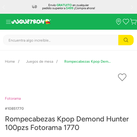
Envío
GRATUITO
en cualquier
pedido superior a
$499
¡Compra ahora!
Encuentra algo increíble...
Juegos de mesa
Rompecabezas Kpop Demond Hunter 100pzs Fotorama 1770
Fotorama
10851770
Rompecabezas Kpop Demond Hunter
100pzs Fotorama 1770