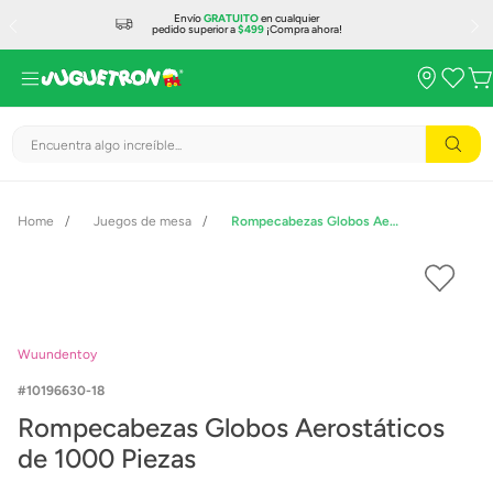
Envío
GRATUITO
en cualquier
pedido superior a
$499
¡Compra ahora!
Encuentra algo increíble...
Juegos de mesa
Rompecabezas Globos Aerostáticos de 1000 Piezas
Wuundentoy
10196630-18
Rompecabezas Globos Aerostáticos
de 1000 Piezas