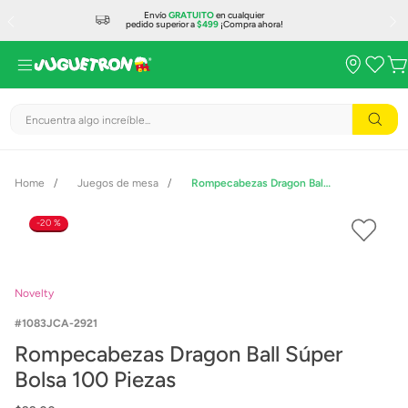
Envío
GRATUITO
en cualquier
pedido superior a
$499
¡Compra ahora!
Encuentra algo increíble...
Juegos de mesa
Rompecabezas Dragon Ball Súper Bolsa 100 Piezas
20 %
Novelty
1083JCA-2921
Rompecabezas Dragon Ball Súper
Bolsa 100 Piezas