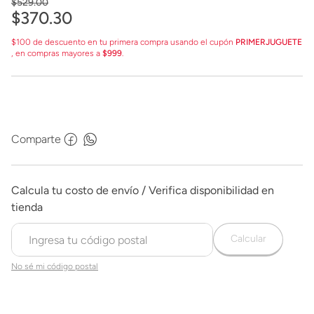
$
529
.
00
$
370
.
30
$100 de descuento en tu primera compra usando el cupón
PRIMERJUGUETE
, en compras mayores a
$999
.
Comparte
Calcular
No sé mi código postal