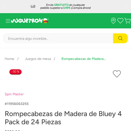
Envío
GRATUITO
en cualquier
pedido superior a
$499
¡Compra ahora!
Encuentra algo increíble...
Juegos de mesa
Rompecabezas de Madera de Bluey 4 Pack de 24 Piezas
30 %
Spin Master
11956063255
Rompecabezas de Madera de Bluey 4
Pack de 24 Piezas