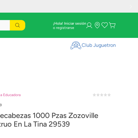
¡Hola! Iniciar sesión
Club Juguetron
la Educadora
9
cabezas 1000 Pzas Zozoville
ruo En La Tina 29539