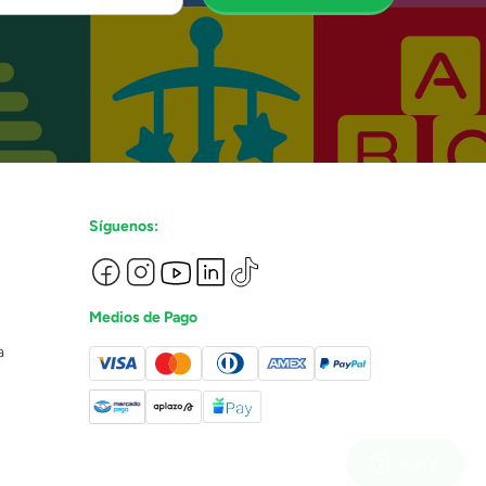
Síguenos:
Medios de Pago
a