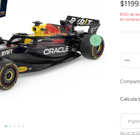
$
1199
$100 de de
en compras
Compart
No sé mi có