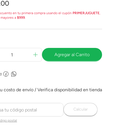
.
00
scuento en tu primera compra usando el cupón
PRIMERJUGUETE
,
 mayores a
$999
.
Agregar al Carrito
e
Calcular
digo postal