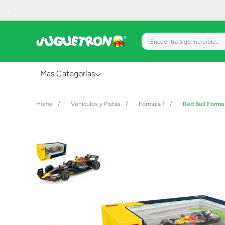
Encuentra algo increíble.
Mas Categorías
Al Aire Libre
Vehículos y Pistas
Fórmula 1
Red Bull Formul
Juguetes para Bebés
Preescolar
Creatividad y Arte
Figuras de Acción
Gadgets y Electrónicos
Juegos de Mesa