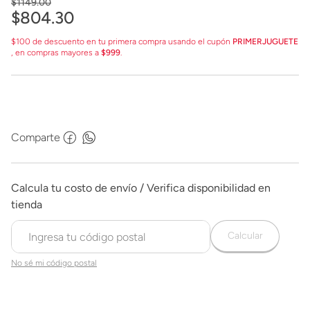
$
1149
.
00
$
804
.
30
$100 de descuento en tu primera compra usando el cupón
PRIMERJUGUETE
, en compras mayores a
$999
.
Comparte
Calcular
No sé mi código postal