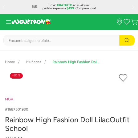
Envío
GRATUITO
en cualquier
pedido superior a
$499
¡Compra ahora!
Encuentra algo increíble...
Muñecas
Rainbow High Fashion Doll LilacOutfit School
30 %
MGA
1687501930
Rainbow High Fashion Doll LilacOutfit
School