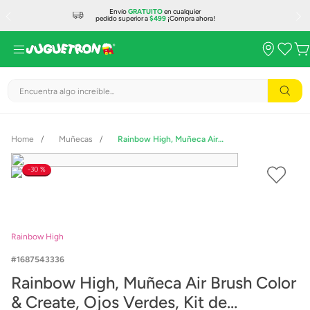
Envío
GRATUITO
en cualquier
pedido superior a
$499
¡Compra ahora!
Encuentra algo increíble...
Muñecas
Rainbow High, Muñeca Air Brush Color & Create, Ojos Verdes, Kit de Aerógrafo y Marcadores Lavables.
30 %
Rainbow High
1687543336
Rainbow High, Muñeca Air Brush Color
& Create, Ojos Verdes, Kit de