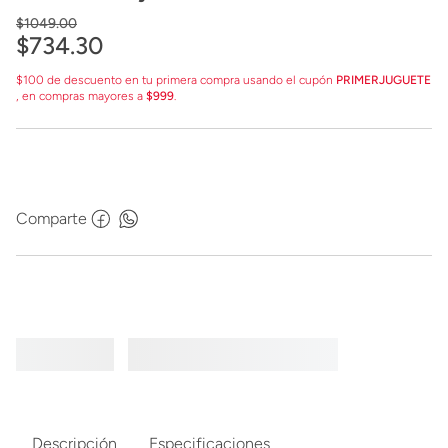
Aerógrafo y Marcadores Lavables.
$
1049
.
00
$
734
.
30
$100 de descuento en tu primera compra usando el cupón
PRIMERJUGUETE
, en compras mayores a
$999
.
Comparte
Descripción
Especificaciones