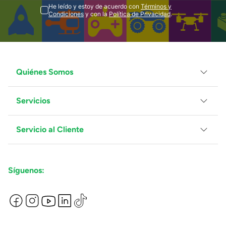
He leído y estoy de acuerdo con
Términos y
Condiciones
y con la
Política de Privacidad
.
Quiénes Somos
Servicios
Grupo Juguetron
Localiza tu tienda
Blog
Servicio al Cliente
Facturación
Proveedores
Ventas Mayoreo
Contáctanos
Síguenos:
Preguntas Frecuentes
Métodos de Pago
Términos y Condiciones
Devoluciones de Compras en Línea
Aviso de Privacidad