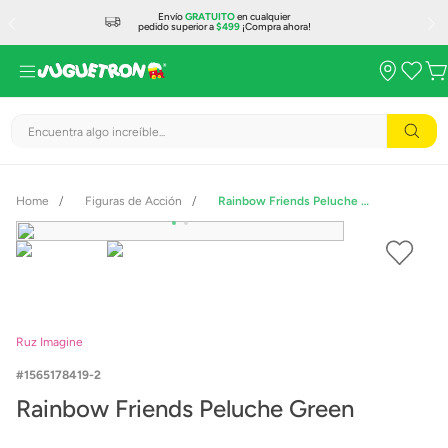
Envío
GRATUITO
en cualquier
pedido superior a
$499
¡Compra ahora!
Encuentra algo increíble...
Figuras de Acción
Rainbow Friends Peluche Green
Ruz Imagine
1565178419-2
Rainbow Friends Peluche Green