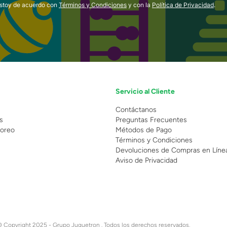
estoy de acuerdo con
Términos y Condiciones
y con la
Política de Privacidad
.
Servicio al Cliente
n
Contáctanos
s
Preguntas Frecuentes
oreo
Métodos de Pago
Términos y Condiciones
Devoluciones de Compras en Líne
Aviso de Privacidad
 Copyright 2025 - Grupo Juguetron . Todos los derechos reservados.