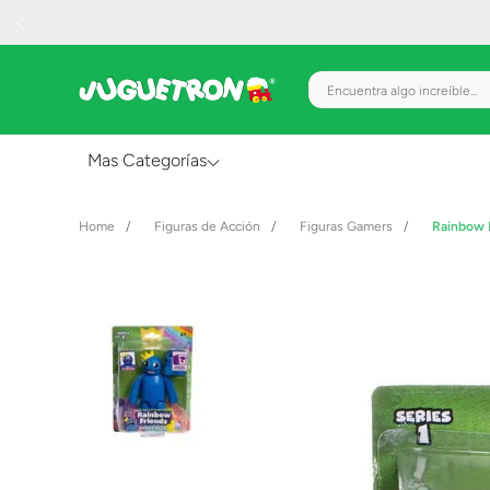
Encuentra algo increíble.
Mas Categorías
Al Aire Libre
Figuras de Acción
Figuras Gamers
Rainbow 
Juguetes para Bebés
Preescolar
Creatividad y Arte
Figuras de Acción
Gadgets y Electrónicos
Juegos de Mesa