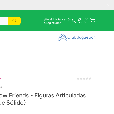
¡Hola! Iniciar sesión
Club Juguetron
e
75
ow Friends - Figuras Articuladas
ue Sólido)