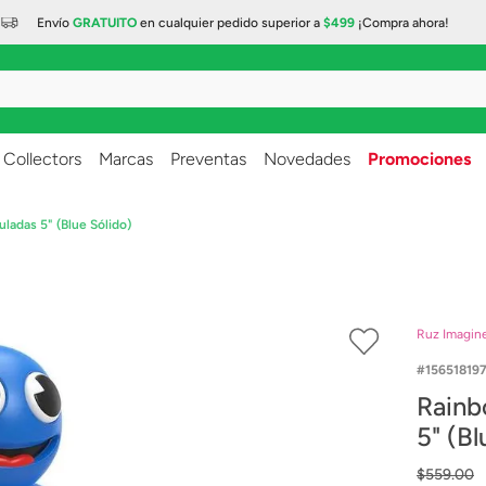
Envío
GRATUITO
en cualquier
pedido superior a
$499
¡Compra ahora!
..
Collectors
Marcas
Preventas
Novedades
Promociones
uladas 5" (Blue Sólido)
Ruz Imagin
15651819
Rainb
5" (Bl
$
559
.
00