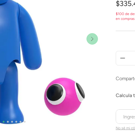
$
335
.
$100 de de
en compras
Compart
No sé mi có