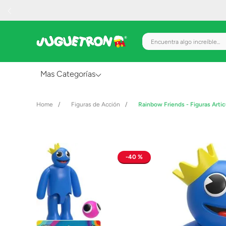
Encuentra algo increíble.
Mas Categorías
Al Aire Libre
Figuras de Acción
Rainbow Friends - Figuras Artic
Juguetes para Bebés
Preescolar
Creatividad y Arte
40 %
Figuras de Acción
Gadgets y Electrónicos
Juegos de Mesa