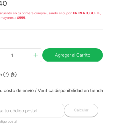
40
scuento en tu primera compra usando el cupón
PRIMERJUGUETE
,
 mayores a
$999
.
Agregar al Carrito
e
Calcular
digo postal