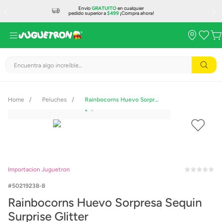
Envío
GRATUITO
en cualquier
pedido superior a
$499
¡Compra ahora!
Encuentra algo increíble...
Peluches
Rainbocorns Huevo Sorpresa Sequin Surprise Glitter
Importacion Juguetron
50219238-8
Rainbocorns Huevo Sorpresa Sequin
Surprise Glitter