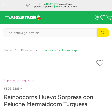
Envío
GRATUITO
en cualquier
pedido superior a
$499
¡Compra ahora!
Encuentra algo increíble...
Peluches
Rainbocorns Huevo Sorpresa con Peluche Mermaidcorn Turquesa
Importacion Juguetron
50219283-4
Rainbocorns Huevo Sorpresa con
Peluche Mermaidcorn Turquesa