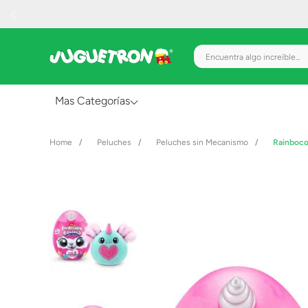
Encuentra algo increíble.
Mas Categorías
Al Aire Libre
Peluches
Peluches sin Mecanismo
Rainboco
Juguetes para Bebés
Preescolar
Creatividad y Arte
Figuras de Acción
Gadgets y Electrónicos
Juegos de Mesa