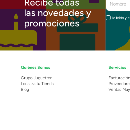
Recibe todas
las novedades y
He leído y 
promociones
Quiénes Somos
Servicios
Grupo Juguetron
Facturació
Localiza tu Tienda
Proveedore
Blog
Ventas May