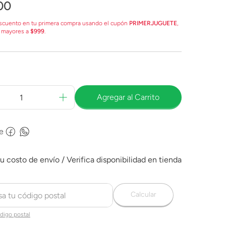
00
scuento en tu primera compra usando el cupón
PRIMERJUGUETE
,
 mayores a
$999
.
Agregar al Carrito
e
Calcular
digo postal