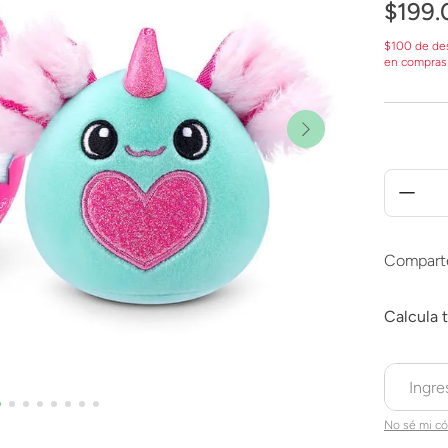
$
199
.
$100 de de
en compras
Compart
No sé mi có