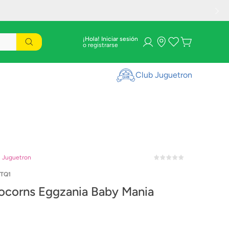
¡Hola! Iniciar sesión
Club Juguetron
n Juguetron
1TQ1
ocorns Eggzania Baby Mania