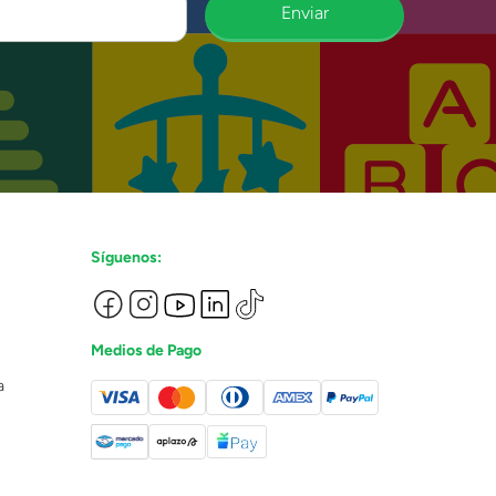
Enviar
Síguenos:
Medios de Pago
a