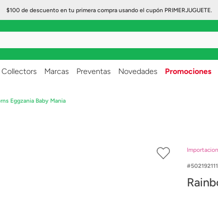
$100 de descuento en tu primera compra usando el cupón PRIMERJUGUETE.
..
Collectors
Marcas
Preventas
Novedades
Promociones
rns Eggzania Baby Mania
Importacio
50219211
Rainb