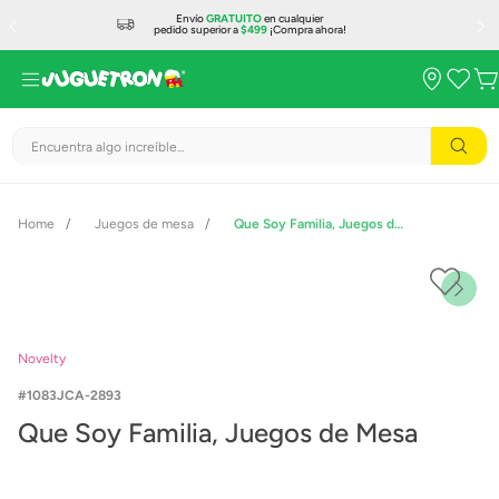
Envío
GRATUITO
en cualquier
pedido superior a
$499
¡Compra ahora!
Encuentra algo increíble...
Juegos de mesa
Que Soy Familia, Juegos de Mesa
Novelty
1083JCA-2893
Que Soy Familia, Juegos de Mesa