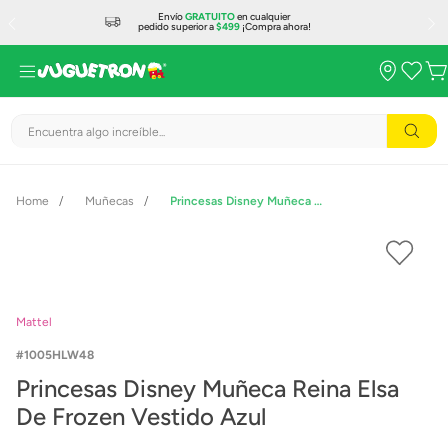
Envío
GRATUITO
en cualquier
pedido superior a
$499
¡Compra ahora!
Encuentra algo increíble...
Muñecas
Princesas Disney Muñeca Reina Elsa De Frozen Vestido Azul
Mattel
1005HLW48
Princesas Disney Muñeca Reina Elsa
De Frozen Vestido Azul