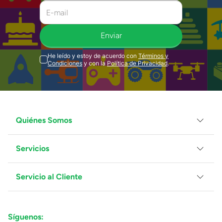
Enviar
He leído y estoy de acuerdo con
Términos y
Condiciones
y con la
Política de Privacidad
.
Quiénes Somos
Servicios
Grupo Juguetron
Localiza tu tienda
Blog
Servicio al Cliente
Facturación
Proveedores
Ventas Mayoreo
Contáctanos
Síguenos:
Preguntas Frecuentes