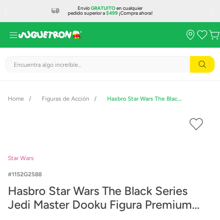
Envío
GRATUITO
en cualquier
pedido superior a
$499
¡Compra ahora!
Encuentra algo increíble...
Figuras de Acción
Hasbro Star Wars The Black Series Jedi Master Dooku Figura Premium G2588
Star Wars
1152G2588
Hasbro Star Wars The Black Series
Jedi Master Dooku Figura Premium
G2588