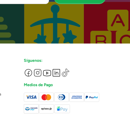
Síguenos:
Medios de Pago
a