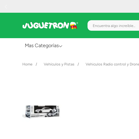
Encuentra algo increíble.
Mas Categorías
Al Aire Libre
Vehículos y Pistas
Vehiculos Radio control y Dron
Juguetes para Bebés
Preescolar
Creatividad y Arte
Figuras de Acción
Gadgets y Electrónicos
Juegos de Mesa