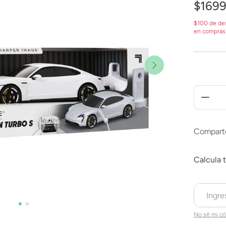
$
169
$100 de de
en compras
Compart
No sé mi có