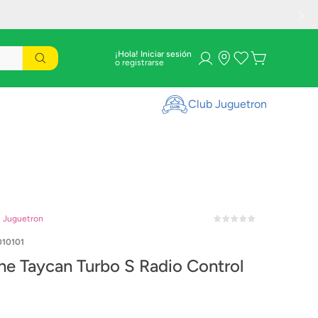
¡Hola! Iniciar sesión
Club Juguetron
n Juguetron
010101
he Taycan Turbo S Radio Control