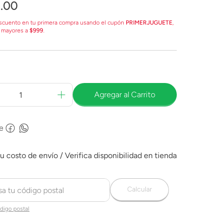
9
.
00
scuento en tu primera compra usando el cupón
PRIMERJUGUETE
,
 mayores a
$999
.
Agregar al Carrito
e
Calcular
digo postal