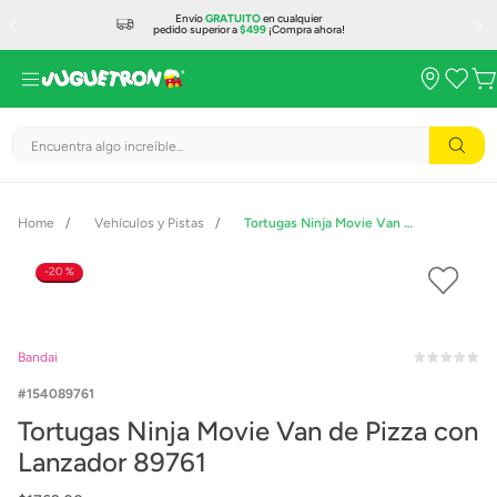
Envío
GRATUITO
en cualquier
pedido superior a
$499
¡Compra ahora!
Encuentra algo increíble...
Vehículos y Pistas
Tortugas Ninja Movie Van de Pizza con Lanzador 89761
20 %
Bandai
154089761
Tortugas Ninja Movie Van de Pizza con
Lanzador 89761