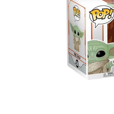
Lanzadores
Muñecas
Construcción
Peluches
Vehículos y Pistas