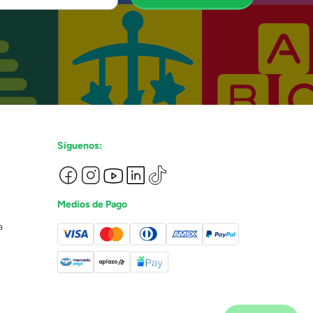
Síguenos:
Medios de Pago
a