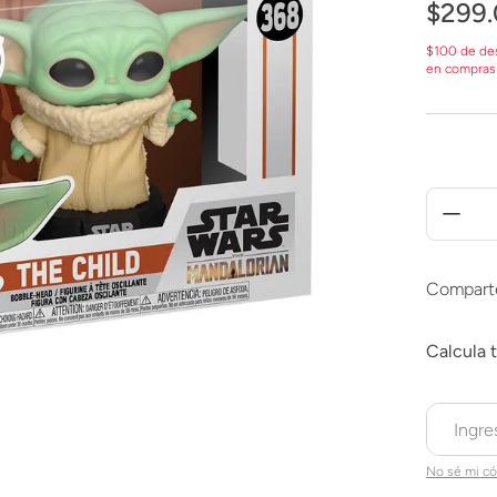
$
299
.
$100 de de
en compras
Compart
No sé mi có