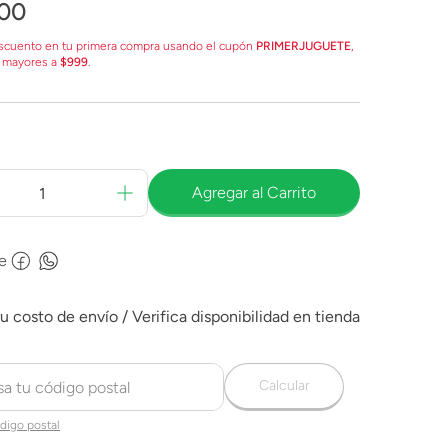
00
scuento en tu primera compra usando el cupón
PRIMERJUGUETE
,
 mayores a
$999
.
Agregar al Carrito
e
Calcular
digo postal