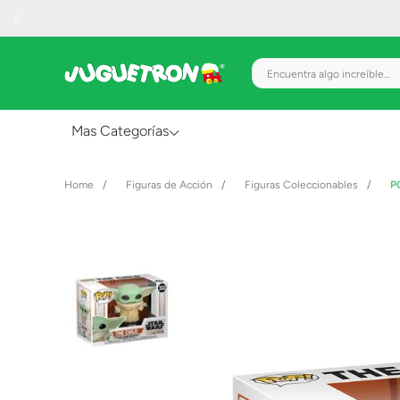
Encuentra algo increíble.
Mas Categorías
Al Aire Libre
Figuras de Acción
Figuras Coleccionables
P
Juguetes para Bebés
Preescolar
Creatividad y Arte
Figuras de Acción
Gadgets y Electrónicos
Juegos de Mesa