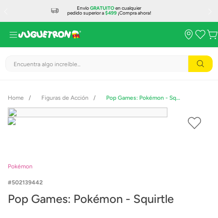
Envío
GRATUITO
en cualquier
pedido superior a
$499
¡Compra ahora!
Encuentra algo increíble...
Figuras de Acción
Pop Games: Pokémon - Squirtle
Pokémon
502139442
Pop Games: Pokémon - Squirtle