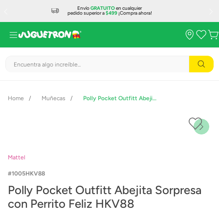
Envío
GRATUITO
en cualquier
pedido superior a
$499
¡Compra ahora!
Encuentra algo increíble...
Muñecas
Polly Pocket Outfitt Abejita Sorpresa con Perrito Feliz HKV88
Mattel
1005HKV88
Polly Pocket Outfitt Abejita Sorpresa
con Perrito Feliz HKV88