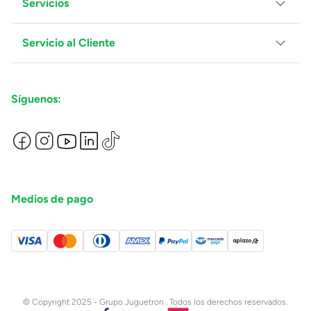
Servicios
Grupo Juguetron
Localiza tu tienda
Blog
Servicio al Cliente
Facturación
Proveedores
Ventas Mayoreo
Contáctanos
Síguenos:
Preguntas Frecuentes
Métodos de Pago
Términos y Condiciones
Devoluciones de Compras en Línea
Aviso de Privacidad
Medios de pago
© Copyright 2025 - Grupo Juguetron . Todos los derechos reservados.