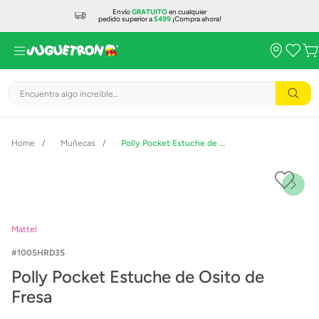
Envío
GRATUITO
en cualquier
pedido superior a
$499
¡Compra ahora!
Encuentra algo increíble...
Muñecas
Polly Pocket Estuche de Osito de Fresa
Mattel
1005HRD35
Polly Pocket Estuche de Osito de
Fresa