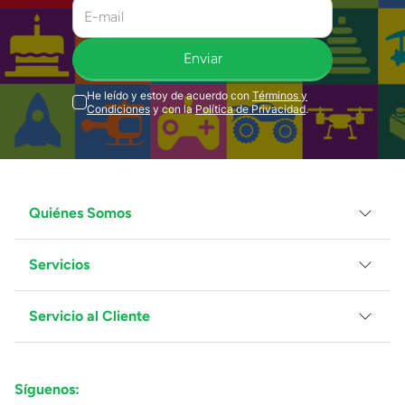
Enviar
He leído y estoy de acuerdo con
Términos y
Condiciones
y con la
Política de Privacidad
.
Quiénes Somos
Servicios
Grupo Juguetron
Localiza tu tienda
Blog
Servicio al Cliente
Facturación
Proveedores
Ventas Mayoreo
Contáctanos
Síguenos:
Preguntas Frecuentes