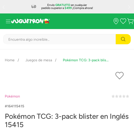
Envío
GRATUITO
en cualquier
pedido superior a
$499
¡Compra ahora!
Encuentra algo increíble...
Juegos de mesa
Pokémon TCG: 3-pack blister en Inglés 15415
Pokémon
164115415
Pokémon TCG: 3-pack blister en Inglés
15415