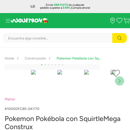
Envío
GRATUITO
en cualquier
pedido superior a
$499
¡Compra ahora!
Encuentra algo increíble...
Construcción
Pokemon Pokébola con SquirtleMega Construx
Mattel
1005GFC85-GKY70
Pokemon Pokébola con SquirtleMega
Construx