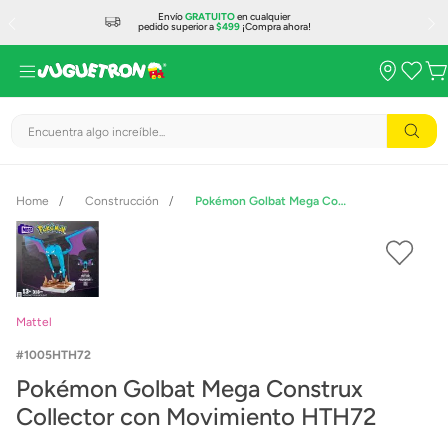
Envío
GRATUITO
en cualquier
pedido superior a
$499
¡Compra ahora!
Encuentra algo increíble...
Construcción
Pokémon Golbat Mega Construx Collector con Movimiento HTH72
Mattel
1005HTH72
Pokémon Golbat Mega Construx
Collector con Movimiento HTH72