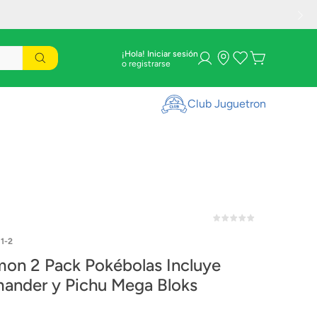
¡Hola! Iniciar sesión
Club Juguetron
1-2
on 2 Pack Pokébolas Incluye
ander y Pichu Mega Bloks