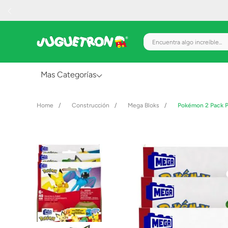
Encuentra algo increíble.
Mas Categorías
Al Aire Libre
Construcción
Mega Bloks
Pokémon 2 Pack P
Juguetes para Bebés
Preescolar
Creatividad y Arte
Figuras de Acción
Gadgets y Electrónicos
Juegos de Mesa