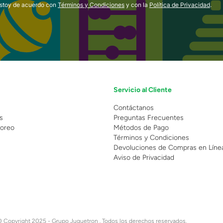
estoy de acuerdo con
Términos y Condiciones
y con la
Política de Privacidad
.
Servicio al Cliente
n
Contáctanos
s
Preguntas Frecuentes
oreo
Métodos de Pago
Términos y Condiciones
Devoluciones de Compras en Líne
Aviso de Privacidad
 Copyright 2025 - Grupo Juguetron . Todos los derechos reservados.