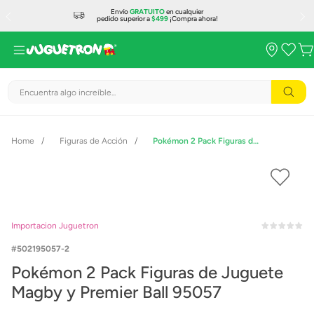
Envío
GRATUITO
en cualquier
pedido superior a
$499
¡Compra ahora!
Encuentra algo increíble...
Figuras de Acción
Pokémon 2 Pack Figuras de Juguete Magby y Premier Ball 95057
Importacion Juguetron
502195057-2
Pokémon 2 Pack Figuras de Juguete
Magby y Premier Ball 95057